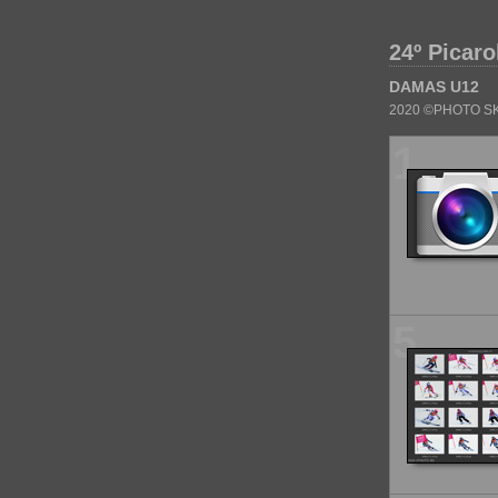
24º Picar
DAMAS U12
2020 ©PHOTO SK
1
5