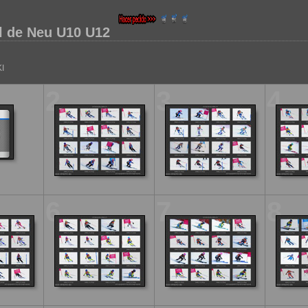
ol de Neu U10 U12
I
2
3
4
6
7
8