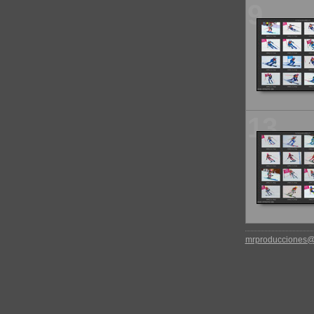
9
13
mrproducciones@