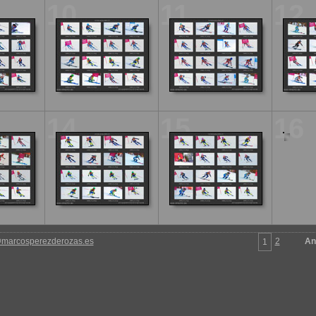
10
11
12
14
15
16
marcosperezderozas.es
2
An
1